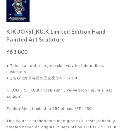
KIKUO×SI_KU.K Limited Edition Hand-
Painted Art Sculpture
¥63,800
● This is an order page exclusively for international
customers.
●こちらは海外専用の注文受付ページです。
KIKUO × SI_KU.K “Hoshikun” Live Version Figure (First
Edition)
Edition Size: Limited to 450 pieces (ED: 450)
This figure is crafted from high-grade PU resin, faithfully
created based on original blueprints by KIKUO × SI_KU.K.