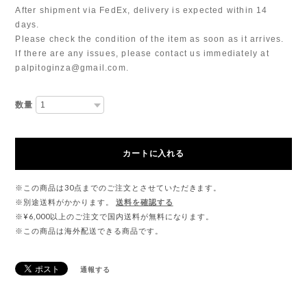
After shipment via FedEx, delivery is expected within 14
days.
Please check the condition of the item as soon as it arrives.
If there are any issues, please contact us immediately at
palpitoginza@gmail.com
.
数量
カートに入れる
※この商品は30点までのご注文とさせていただきます。
※別途送料がかかります。
送料を確認する
※¥6,000以上のご注文で国内送料が無料になります。
※この商品は海外配送できる商品です。
通報する