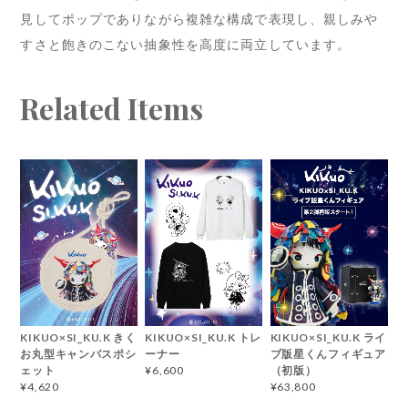
見してポップでありながら複雑な構成で表現し、親しみや
すさと飽きのこない抽象性を高度に両立しています。
Related Items
KIKUO×SI_KU.K きく
KIKUO×SI_KU.K トレ
KIKUO×SI_KU.K ライ
お丸型キャンバスポシ
ーナー
ブ版星くんフィギュア
ェット
（初版）
¥6,600
¥4,620
¥63,800